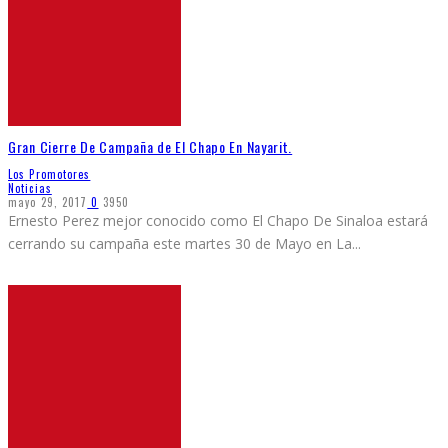
Gran Cierre De Campaña de El Chapo En Nayarit.
Los Promotores
Noticias
mayo 29, 2017
0
3950
Ernesto Perez mejor conocido como El Chapo De Sinaloa estará
cerrando su campaña este martes 30 de Mayo en La
...