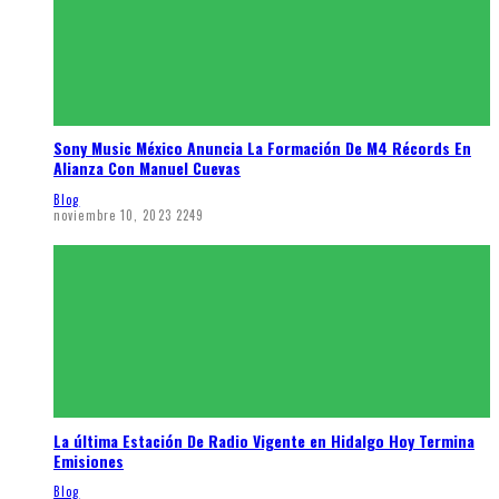
Sony Music México Anuncia La Formación De M4 Récords En
Alianza Con Manuel Cuevas
Blog
noviembre 10, 2023
2249
La última Estación De Radio Vigente en Hidalgo Hoy Termina
Emisiones
Blog