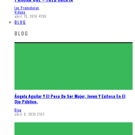
Los Promotores
Videos
abril 19, 2016
4196
BLOG
BLOG
Ángela Aguilar Y El Peso De Ser Mujer, Joven Y Exitosa En El
Ojo Público.
Blog
abril 9, 2025
2107