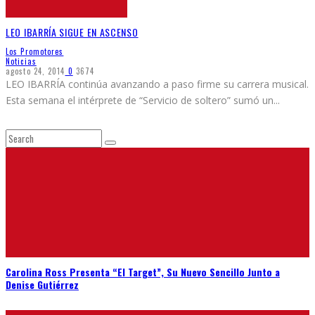
LEO IBARRÍA SIGUE EN ASCENSO
Los Promotores
Noticias
agosto 24, 2014
0
3674
LEO IBARRÍA continúa avanzando a paso firme su carrera musical.
Esta semana el intérprete de “Servicio de soltero” sumó un
...
Carolina Ross Presenta “El Target”, Su Nuevo Sencillo Junto a
Denise Gutiérrez