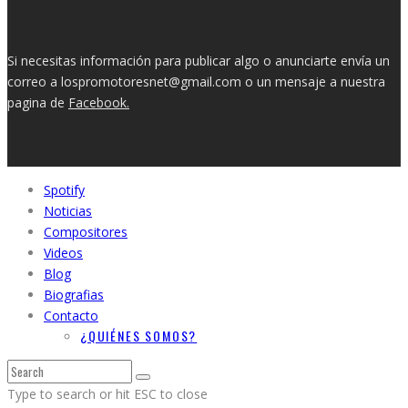
Si necesitas información para publicar algo o anunciarte envía un
correo a lospromotoresnet@gmail.com o un mensaje a nuestra
pagina de
Facebook.
Spotify
Noticias
Compositores
Videos
Blog
Biografias
Contacto
¿QUIÉNES SOMOS?
Type to search or hit ESC to close