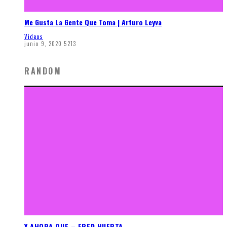
Me Gusta La Gente Que Toma | Arturo Leyva
Videos
junio 9, 2020
5213
RANDOM
Y AHORA QUE – FRED HUERTA