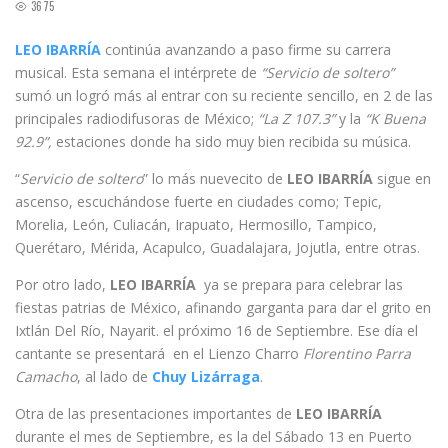
3675
LEO IBARRÍA
continúa avanzando a paso firme su carrera
musical. Esta semana el intérprete de
“Servicio de soltero”
sumó un logró más al entrar con su reciente sencillo, en 2 de las
principales radiodifusoras de México;
“La Z 107.3”
y la
“K Buena
92.9”,
estaciones donde ha sido muy bien recibida su música.
“
Servicio de soltero
” lo más nuevecito de
LEO IBARRÍA
sigue en
ascenso, escuchándose fuerte en ciudades como; Tepic,
Morelia, León, Culiacán, Irapuato, Hermosillo, Tampico,
Querétaro, Mérida, Acapulco, Guadalajara, Jojutla, entre otras.
Por otro lado,
LEO IBARRÍA
ya se prepara para celebrar las
fiestas patrias de México, afinando garganta para dar el grito en
Ixtlán Del Río, Nayarit. el próximo 16 de Septiembre. Ese día el
cantante se presentará en el Lienzo Charro
Florentino Parra
Camacho
, al lado de
Chuy Lizárraga
.
Otra de las presentaciones importantes de
LEO IBARRÍA
durante el mes de Septiembre, es la del Sábado 13 en Puerto