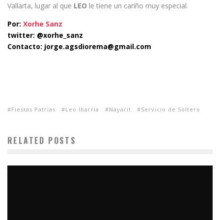
Vallarta, lugar al que
LEO
le tiene un cariño muy especial.
Por:
Xorhe Sanz
twitter: @xorhe_sanz
Contacto: jorge.agsdiorema@gmail.com
Fiestas Patrias
Leo Ibarría
Nayarit
Servicio de Soltero
RELATED POSTS