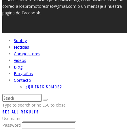
correo a lospromotoresnet@gmail.com o un mensaje a nuestra
pagina de
Facebook.
Spotify
Noticias
Compositores
Videos
Blog
Biografias
Contacto
¿QUIÉNES SOMOS?
Type to search or hit ESC to close
SEE ALL RESULTS
Username
Password