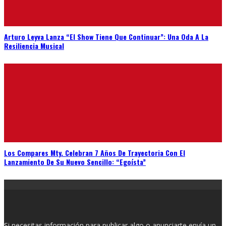
Arturo Leyva Lanza “El Show Tiene Que Continuar”: Una Oda A La
Resiliencia Musical
Los Compares Mty. Celebran 7 Años De Trayectoria Con El
Lanzamiento De Su Nuevo Sencillo: “Egoísta”
Si necesitas información para publicar algo o anunciarte envía un