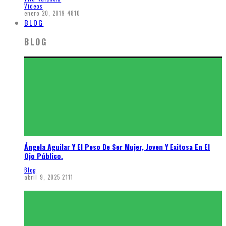
Videos
enero 20, 2019
4810
BLOG
BLOG
Ángela Aguilar Y El Peso De Ser Mujer, Joven Y Exitosa En El
Ojo Público.
Blog
abril 9, 2025
2111