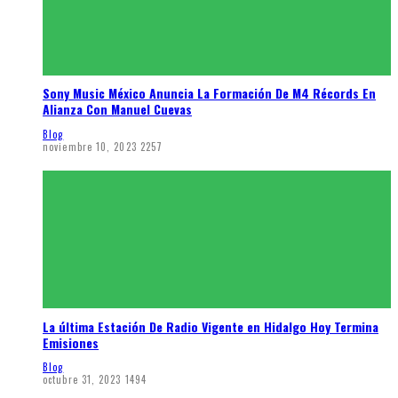
Sony Music México Anuncia La Formación De M4 Récords En
Alianza Con Manuel Cuevas
Blog
noviembre 10, 2023
2257
La última Estación De Radio Vigente en Hidalgo Hoy Termina
Emisiones
Blog
octubre 31, 2023
1494