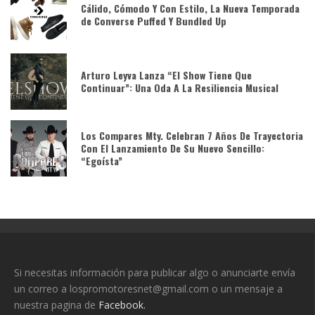
Cálido, Cómodo Y Con Estilo, La Nueva Temporada
de Converse Puffed Y Bundled Up
Arturo Leyva Lanza “El Show Tiene Que
Continuar”: Una Oda A La Resiliencia Musical
Los Compares Mty. Celebran 7 Años De Trayectoria
Con El Lanzamiento De Su Nuevo Sencillo:
“Egoísta”
Si necesitas información para publicar algo o anunciarte envía
un correo a lospromotoresnet@gmail.com o un mensaje a
nuestra pagina de
Facebook.