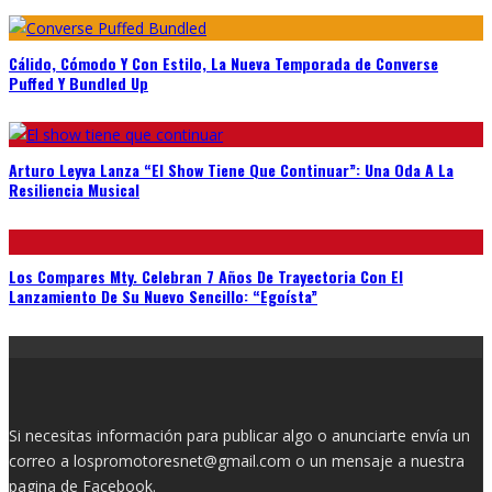
Cálido, Cómodo Y Con Estilo, La Nueva Temporada de Converse
Puffed Y Bundled Up
Arturo Leyva Lanza “El Show Tiene Que Continuar”: Una Oda A La
Resiliencia Musical
Los Compares Mty. Celebran 7 Años De Trayectoria Con El
Lanzamiento De Su Nuevo Sencillo: “Egoísta”
Si necesitas información para publicar algo o anunciarte envía un
correo a lospromotoresnet@gmail.com o un mensaje a nuestra
pagina de
Facebook.