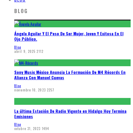
BLOG
Ángela Aguilar Y El Peso De Ser Mujer, Joven Y Exitosa En El
Ojo Público.
Blog
abril 9, 2025
2112
Sony Music México Anuncia La Formación De M4 Récords En
Alianza Con Manuel Cuevas
Blog
noviembre 10, 2023
2257
La última Estación De Radio Vigente en Hidalgo Hoy Termina
Emisiones
Blog
octubre 31, 2023
1494