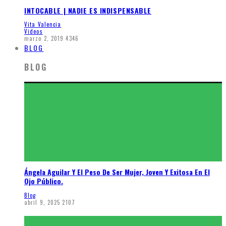
INTOCABLE | NADIE ES INDISPENSABLE
Vita Valencia
Videos
marzo 2, 2019
4346
BLOG
BLOG
Ángela Aguilar Y El Peso De Ser Mujer, Joven Y Exitosa En El
Ojo Público.
Blog
abril 9, 2025
2107