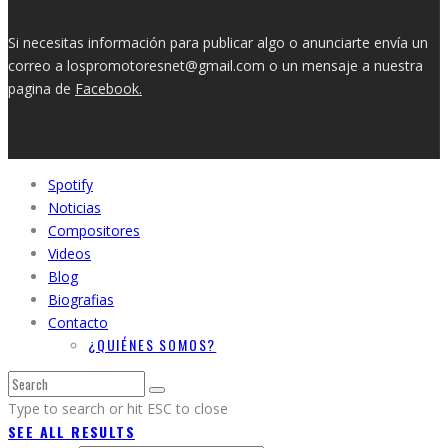
Si necesitas información para publicar algo o anunciarte envía un
correo a lospromotoresnet@gmail.com o un mensaje a nuestra
pagina de
Facebook.
Spotify
Noticias
Compositores
Videos
Blog
Biografias
Contacto
¿QUIÉNES SOMOS?
Type to search or hit ESC to close
SEE ALL RESULTS