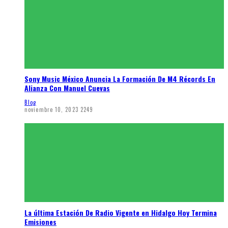
Sony Music México Anuncia La Formación De M4 Récords En
Alianza Con Manuel Cuevas
Blog
noviembre 10, 2023
2249
La última Estación De Radio Vigente en Hidalgo Hoy Termina
Emisiones