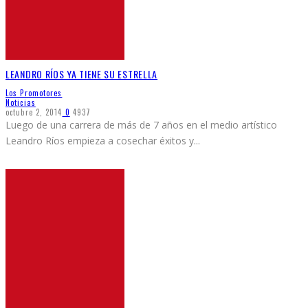
LEANDRO RÍOS YA TIENE SU ESTRELLA
Los Promotores
Noticias
octubre 2, 2014
0
4937
Luego de una carrera de más de 7 años en el medio artístico
Leandro Ríos empieza a cosechar éxitos y
...