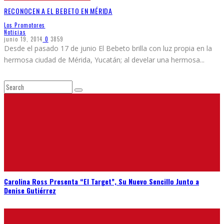
RECONOCEN A EL BEBETO EN MÉRIDA
Los Promotores
Noticias
junio 19, 2014
0
3859
Desde el pasado 17 de junio El Bebeto brilla con luz propia en la
hermosa ciudad de Mérida, Yucatán; al develar una hermosa
...
Carolina Ross Presenta “El Target”, Su Nuevo Sencillo Junto a
Denise Gutiérrez