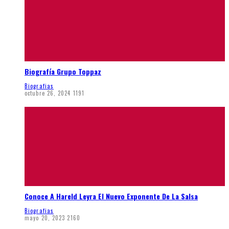
Biografía Grupo Toppaz
Biografias
octubre 26, 2024
1191
Conoce A Hareld Leyra El Nuevo Exponente De La Salsa
Biografias
mayo 20, 2023
2160