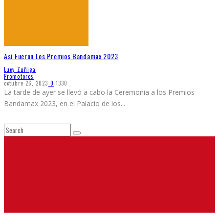
Así Fueron Los Premios Bandamax 2023
Lucy Zuñiga
Promotores
octubre 26, 2023
0
1330
La tarde de ayer se llevó a cabo la Ceremonia a los Premios
Bandamax 2023, en el Palacio de los
...