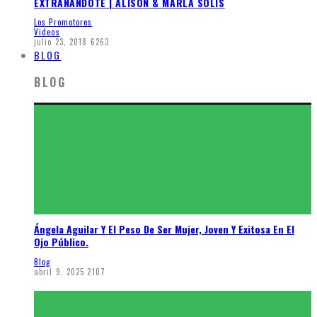
EXTRAÑANDOTE | ALISON & MARLA SOLIS
Los Promotores
Videos
julio 23, 2018
6263
BLOG
BLOG
Ángela Aguilar Y El Peso De Ser Mujer, Joven Y Exitosa En El
Ojo Público.
Blog
abril 9, 2025
2107