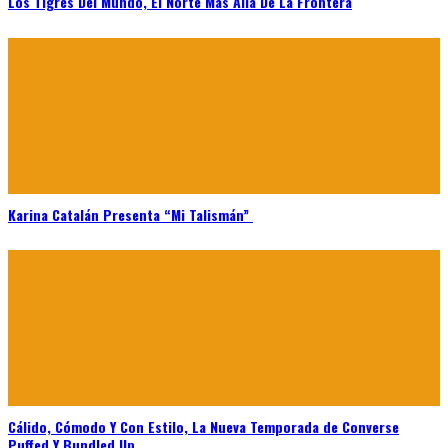
Los Tigres Del Mundo, El Norte Más Allá De La Frontera
Karina Catalán Presenta “Mi Talismán”
Cálido, Cómodo Y Con Estilo, La Nueva Temporada de Converse
Puffed Y Bundled Up