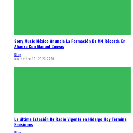
Sony Music México Anuncia La Formación De M4 Récords En
Alianza Con Manuel Cuevas
Blog
noviembre 10, 2023
2250
La última Estación De Radio Vigente en Hidalgo Hoy Termina
Emisiones
Blog