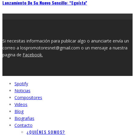
Lanzamiento De Su Nuevo Sencillo: “Egoísta”
Si necesitas información para publicar algo o anunciarte envía un
correo a lospromotoresnet@gmail.com o un mensaje a nuestra
pagina de
Facebook.
Spotify
Noticias
Compositores
Videos
Blog
Biografias
Contacto
¿QUIÉNES SOMOS?