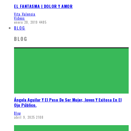
EL FANTASMA | DOLOR Y AMOR
Vita Valencia
Videos
enero 20, 2019
4485
BLOG
BLOG
Ángela Aguilar Y El Peso De Ser Mujer, Joven Y Exitosa En El
Ojo Público.
Blog
abril 9, 2025
2108