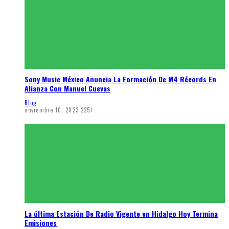
Sony Music México Anuncia La Formación De M4 Récords En
Alianza Con Manuel Cuevas
Blog
noviembre 10, 2023
2251
La última Estación De Radio Vigente en Hidalgo Hoy Termina
Emisiones