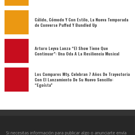
Cálido, Cómodo Y Con Estilo, La Nueva Temporada
de Converse Puffed Y Bundled Up
Arturo Leyva Lanza “El Show Tiene Que
Continuar”: Una Oda A La Resiliencia Musical
Los Compares Mty. Celebran 7 Años De Trayectoria
Con El Lanzamiento De Su Nuevo Sencillo:
“Egoísta”
Si necesitas información para publicar algo o anunciarte envía