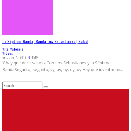
La Séptima Banda, Banda Los Sebastianes | Salud
Vita Valencia
Videos
octubre 7, 2019
0
4584
Y hay que decir salucitaCon Los Sebastianes y la Séptima
BandaSegurito, segurito,Uy, uy, uy, uy, uy Hay que inventar un
...