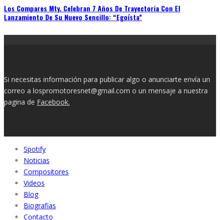
Los Compares Mty. Celebran 7 Años De Trayectoria Con El
Lanzamiento De Su Nuevo Sencillo: “Egoísta”
Si necesitas información para publicar algo o anunciarte envía un
correo a lospromotoresnet@gmail.com o un mensaje a nuestra
pagina de
Facebook.
Spotify
Noticias
Compositores
Videos
Blog
Biografias
Contacto