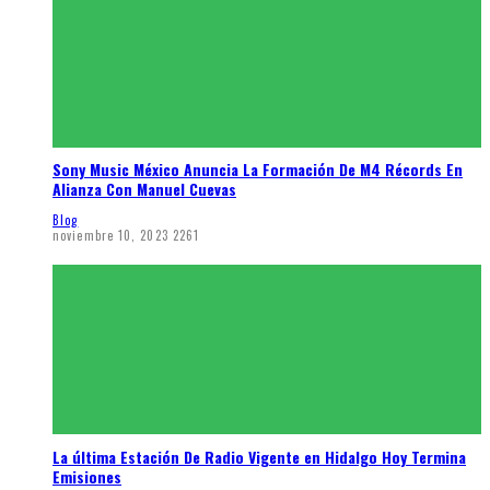
Sony Music México Anuncia La Formación De M4 Récords En
Alianza Con Manuel Cuevas
Blog
noviembre 10, 2023
2261
La última Estación De Radio Vigente en Hidalgo Hoy Termina
Emisiones