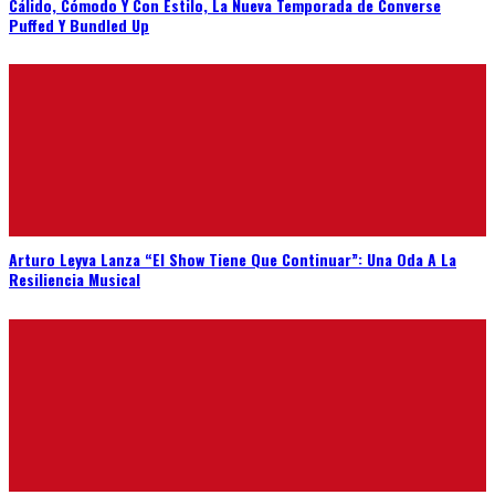
Cálido, Cómodo Y Con Estilo, La Nueva Temporada de Converse
Puffed Y Bundled Up
Arturo Leyva Lanza “El Show Tiene Que Continuar”: Una Oda A La
Resiliencia Musical