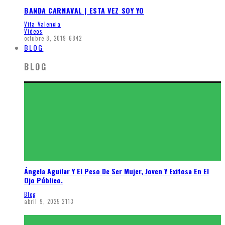
BANDA CARNAVAL | ESTA VEZ SOY YO
Vita Valencia
Videos
octubre 8, 2019
6842
BLOG
BLOG
Ángela Aguilar Y El Peso De Ser Mujer, Joven Y Exitosa En El
Ojo Público.
Blog
abril 9, 2025
2113