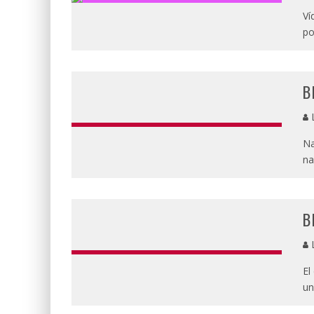
Ví
po
B
L
Na
na
B
L
El
un