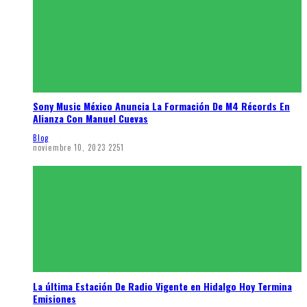
Sony Music México Anuncia La Formación De M4 Récords En
Alianza Con Manuel Cuevas
Blog
noviembre 10, 2023
2251
La última Estación De Radio Vigente en Hidalgo Hoy Termina
Emisiones