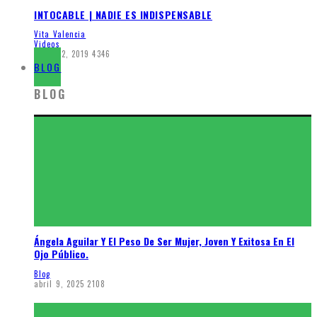
INTOCABLE | NADIE ES INDISPENSABLE
Vita Valencia
Videos
marzo 2, 2019
4346
BLOG
BLOG
Ángela Aguilar Y El Peso De Ser Mujer, Joven Y Exitosa En El
Ojo Público.
Blog
abril 9, 2025
2108