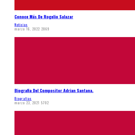
Conoce Más De Rogelio Salazar
Noticias
marzo 16, 2022
2869
Biografia Del Compositor Adrian Santana.
Biografias
marzo 23, 2021
5702