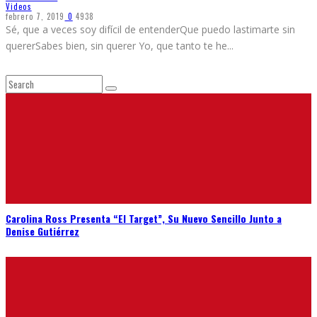
Videos
febrero 7, 2019
0
4938
Sé, que a veces soy difícil de entenderQue puedo lastimarte sin
quererSabes bien, sin querer Yo, que tanto te he
...
Carolina Ross Presenta “El Target”, Su Nuevo Sencillo Junto a
Denise Gutiérrez