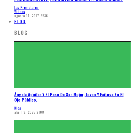
Los Promotores
Videos
agosto 14, 2017
5536
BLOG
BLOG
Ángela Aguilar Y El Peso De Ser Mujer, Joven Y Exitosa En El
Ojo Público.
Blog
abril 9, 2025
2108