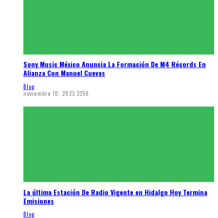
Sony Music México Anuncia La Formación De M4 Récords En
Alianza Con Manuel Cuevas
Blog
noviembre 10, 2023
2250
La última Estación De Radio Vigente en Hidalgo Hoy Termina
Emisiones
Blog