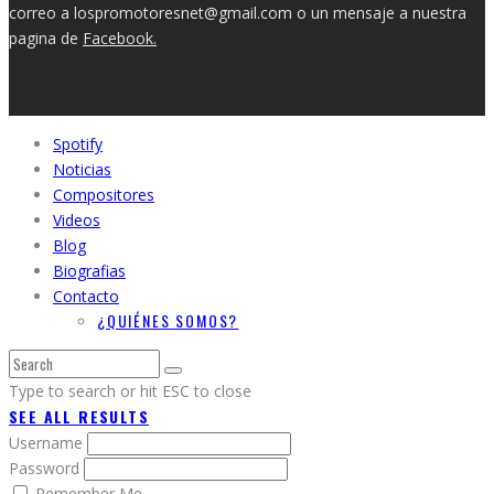
correo a lospromotoresnet@gmail.com o un mensaje a nuestra
pagina de
Facebook.
Spotify
Noticias
Compositores
Videos
Blog
Biografias
Contacto
¿QUIÉNES SOMOS?
Type to search or hit ESC to close
SEE ALL RESULTS
Username
Password
Remember Me