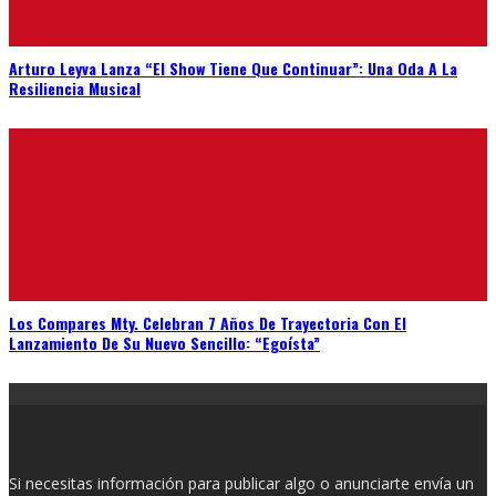
Arturo Leyva Lanza “El Show Tiene Que Continuar”: Una Oda A La
Resiliencia Musical
Los Compares Mty. Celebran 7 Años De Trayectoria Con El
Lanzamiento De Su Nuevo Sencillo: “Egoísta”
Si necesitas información para publicar algo o anunciarte envía un