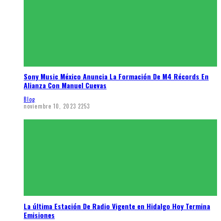
Sony Music México Anuncia La Formación De M4 Récords En
Alianza Con Manuel Cuevas
Blog
noviembre 10, 2023
2253
La última Estación De Radio Vigente en Hidalgo Hoy Termina
Emisiones