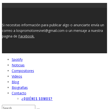
Si necesitas información para publicar algo o anunciarte envía un
correo a lospromotoresnet@gmail.com o un mensaje a nuestra
pagina de
Facebook.
Spotify
Noticias
Compositores
Videos
Blog
Biografias
Contacto
¿QUIÉNES SOMOS?