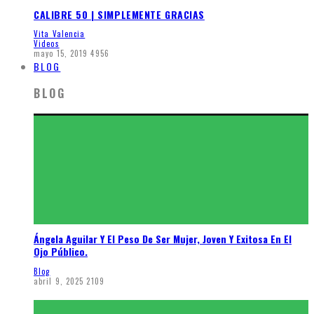
CALIBRE 50 | SIMPLEMENTE GRACIAS
Vita Valencia
Videos
mayo 15, 2019
4956
BLOG
BLOG
Ángela Aguilar Y El Peso De Ser Mujer, Joven Y Exitosa En El
Ojo Público.
Blog
abril 9, 2025
2109