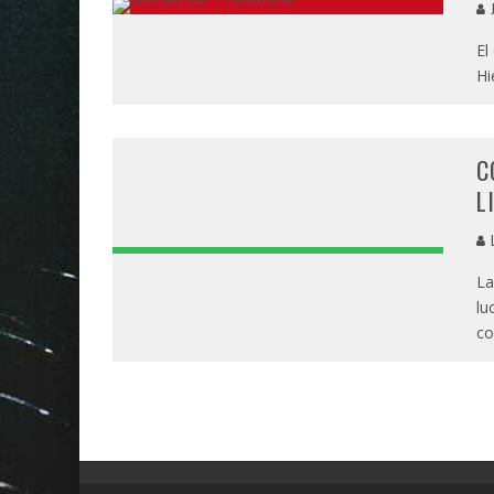
J
El
Hi
C
L
L
La
lu
co