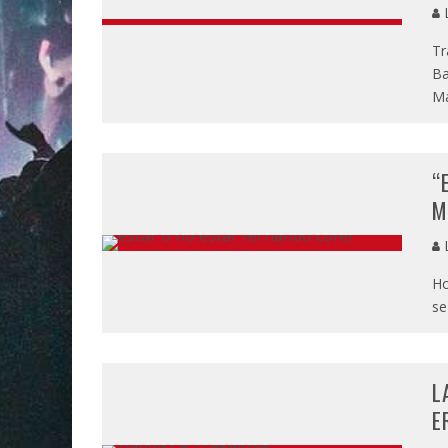
L
Tr
Ba
Ma
“
M
L
Ho
se
L
E