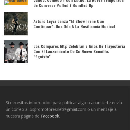
de Converse Puffed Y Bundled Up
Arturo Leyva Lanza “El Show Tiene Que
Continuar”: Una Oda A La Resiliencia Musical
Los Compares Mty. Celebran 7 Años De Trayectoria
Con El Lanzamiento De Su Nuevo Sencillo:
“Egoísta”
Si necesitas información para publicar algo o anunciarte envía
un correo a lospromotoresnet@gmail.com o un mensaje a
nuestra pagina de
Facebook.