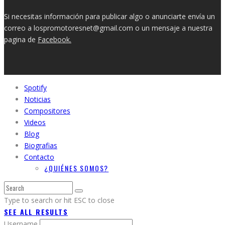
Si necesitas información para publicar algo o anunciarte envía un
correo a lospromotoresnet@gmail.com o un mensaje a nuestra
pagina de
Facebook.
Spotify
Noticias
Compositores
Videos
Blog
Biografias
Contacto
¿QUIÉNES SOMOS?
Type to search or hit ESC to close
SEE ALL RESULTS
Username