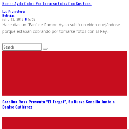
Ramon Ayala Cobra Por Tomarse Fotos Con Sus Fans.
Los Promotores
Noticias
julio 12, 2018
0
5732
Hace dias un “Fan” de Ramon Ayala subió un vídeo quejándose
porque estaban cobrando por tomarse fotos con El Rey
...
Carolina Ross Presenta “El Target”, Su Nuevo Sencillo Junto a
Denise Gutiérrez