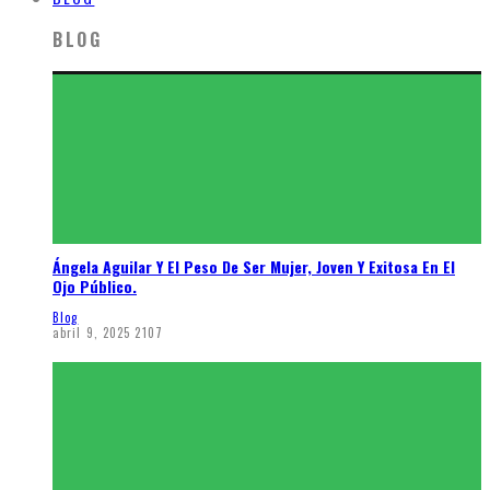
BLOG
Ángela Aguilar Y El Peso De Ser Mujer, Joven Y Exitosa En El
Ojo Público.
Blog
abril 9, 2025
2107