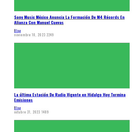
Sony Music México Anuncia La Formación De M4 Récords En
Alianza Con Manuel Cuevas
Blog
noviembre 10, 2023
2249
La última Estación De Radio Vigente en Hidalgo Hoy Termina
Emisiones
Blog
octubre 31, 2023
1489