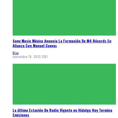
Sony Music México Anuncia La Formación De M4 Récords En
Alianza Con Manuel Cuevas
Blog
noviembre 10, 2023
2251
La última Estación De Radio Vigente en Hidalgo Hoy Termina
Emisiones