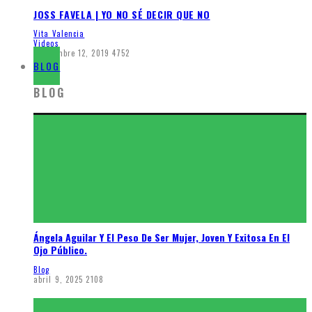
JOSS FAVELA | YO NO SÉ DECIR QUE NO
Vita Valencia
Videos
septiembre 12, 2019
4752
BLOG
BLOG
Ángela Aguilar Y El Peso De Ser Mujer, Joven Y Exitosa En El
Ojo Público.
Blog
abril 9, 2025
2108