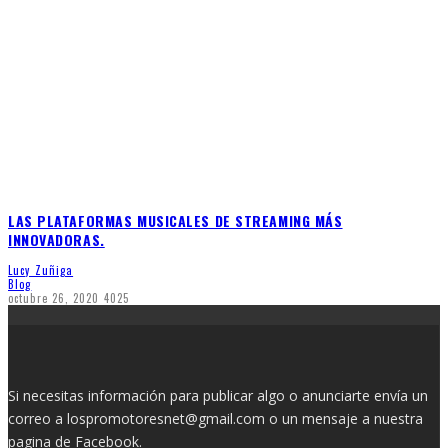
LAS PLATAFORMAS MUSICALES DE STREAMING MÁS
INNOVADORAS.
Lucy Zuñiga
Blog
octubre 26, 2020
4025
Si necesitas información para publicar algo o anunciarte envía un
correo a lospromotoresnet@gmail.com o un mensaje a nuestra
pagina de
Facebook.