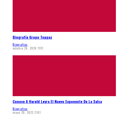
Biografía Grupo Toppaz
Biografias
octubre 26, 2024
1191
Conoce A Hareld Leyra El Nuevo Exponente De La Salsa
Biografias
mayo 20, 2023
2161