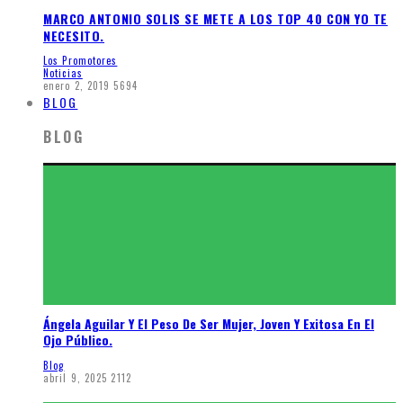
MARCO ANTONIO SOLIS SE METE A LOS TOP 40 CON YO TE
NECESITO.
Los Promotores
Noticias
enero 2, 2019
5694
BLOG
BLOG
Ángela Aguilar Y El Peso De Ser Mujer, Joven Y Exitosa En El
Ojo Público.
Blog
abril 9, 2025
2112