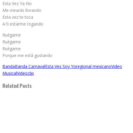
Esta Vez Ya No
Me mirarás llorando
Esta vez te toca
A ti estarme rogando
Ruégame
Ruégame
Ruégame
Porque me está gustando
Banda
Banda Carnaval
Esta Ves Soy Yo
regional mexicano
Video
Musical
Videoclip
Related Posts