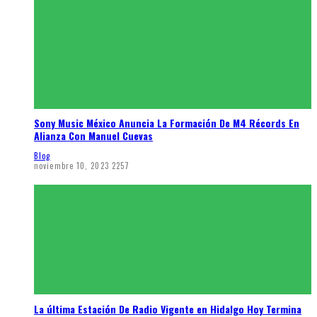
Sony Music México Anuncia La Formación De M4 Récords En
Alianza Con Manuel Cuevas
Blog
noviembre 10, 2023
2257
La última Estación De Radio Vigente en Hidalgo Hoy Termina