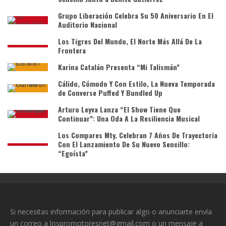
Grupo Liberación Celebra Su 50 Aniversario En El
Auditorio Nacional
Los Tigres Del Mundo, El Norte Más Allá De La
Frontera
Karina Catalán Presenta “Mi Talismán”
Cálido, Cómodo Y Con Estilo, La Nueva Temporada
de Converse Puffed Y Bundled Up
Arturo Leyva Lanza “El Show Tiene Que
Continuar”: Una Oda A La Resiliencia Musical
Los Compares Mty. Celebran 7 Años De Trayectoria
Con El Lanzamiento De Su Nuevo Sencillo:
“Egoísta”
Si necesitas información para publicar algo o anunciarte envía
un correo a lospromotoresnet@gmail.com o un mensaje a