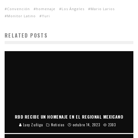
Convención
homenaje
Los Ángeles
Mario Larios
Monitor Latino
Yuri
RELATED POSTS
RBD RECIBE UN HOMENAJE EN EL REGIONAL MEXICANO
Lucy Zuñiga
Noticias
octubre 14, 2023
2303