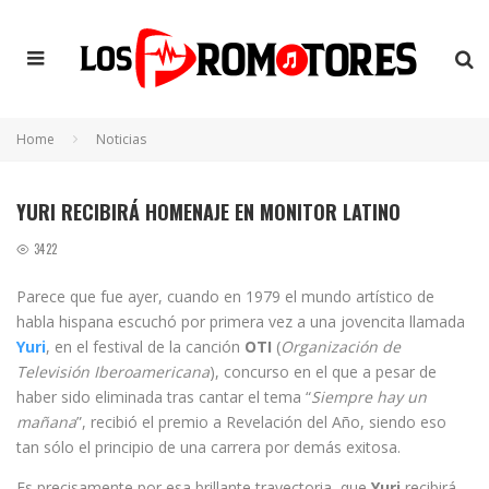
Home
Noticias
YURI RECIBIRÁ HOMENAJE EN MONITOR LATINO
3422
Parece que fue ayer, cuando en 1979 el mundo artístico de
habla hispana escuchó por primera vez a una jovencita llamada
Yuri
, en el festival de la canción
OTI
(
Organización de
Televisión
Iberoamericana
), concurso en el que a pesar de
haber sido eliminada tras cantar el tema “
Siempre hay un
mañana
”, recibió el premio a Revelación del Año, siendo eso
tan sólo el principio de una carrera por demás exitosa.
Es precisamente por esa brillante trayectoria, que
Yuri
recibirá