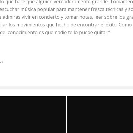
s lo que hace que alguien verdaderamente grande. Tomar lec
 escuchar música popular para mantener fresca técnicas y son
ue admiras vivir en concierto y tomar notas, leer sobre los g
diar los movimientos que hecho de encontrar el éxito. Como 
del conocimiento es que nadie te lo puede quitar.”
os