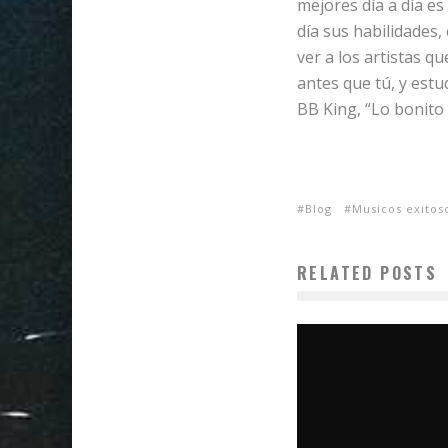
mejores día a día e
día sus habilidades,
ver a los artistas q
antes que tú, y estu
BB King, “Lo bonito 
Blog
Musicos exitos
RELATED POSTS