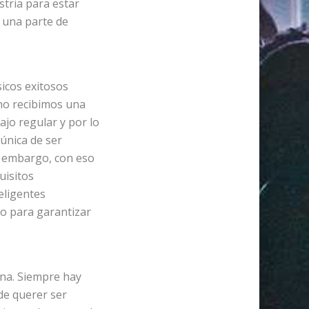
stria para estar
o una parte de
sicos exitosos
no recibimos una
jo regular y por lo
única de ser
n embargo, con eso
uisitos
eligentes
to para garantizar
ina. Siempre hay
de querer ser