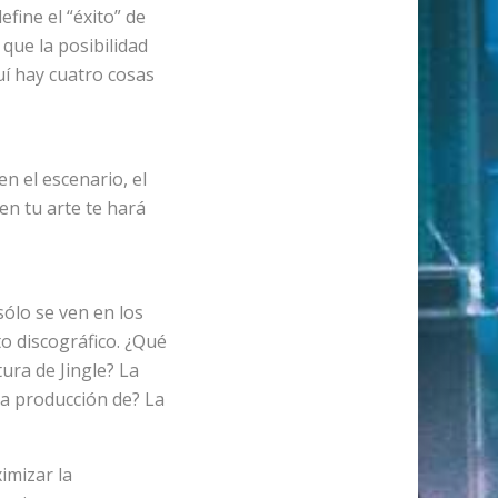
fine el “éxito” de
que la posibilidad
uí hay cuatro cosas
en el escenario, el
 en tu arte te hará
sólo se ven en los
to discográfico. ¿Qué
tura de Jingle? La
La producción de? La
imizar la