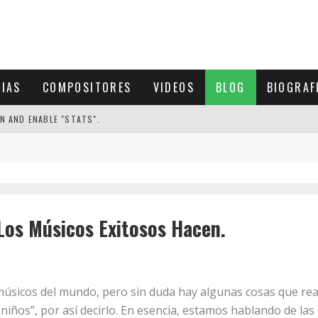
CIAS
COMPOSITORES
VIDEOS
BLOG
BIOGRAF
N AND ENABLE "STATS".
Los Músicos Exitosos Hacen.
úsicos del mundo, pero sin duda hay algunas cosas que rea
niños”, por así decirlo. En esencia, estamos hablando de la