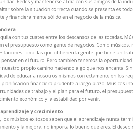
unidad. Redes y mantenerse al día con sus amigos de la indu
altar sobre la situación correcta cuando se presenta es tod
e y financiera mente sólido en el negocio de la música.
nanciera
quila con tus cuates entre los descansos de las tocadas. Mú
en el presupuesto como gente de negocios. Como músicos, 
estaciones como las que obtienen la gente que tiene un traba
 pensar en el futuro. Pero también tenemos la oportunidad 
 nuestro propio camino haciendo algo que nos encanta. Si
lidad de educar a nosotros mismos correctamente en los req
planificación financiera prudente a largo plazo. Músicos int
tunidades de trabajo y el plan para el futuro, el presupues
imiento económico y la estabilidad por venir.
 aprendizaje y crecimiento
, los músicos exitosos saben que el aprendizaje nunca term
imiento y la mejora, no importa lo bueno que eres. El deseo 