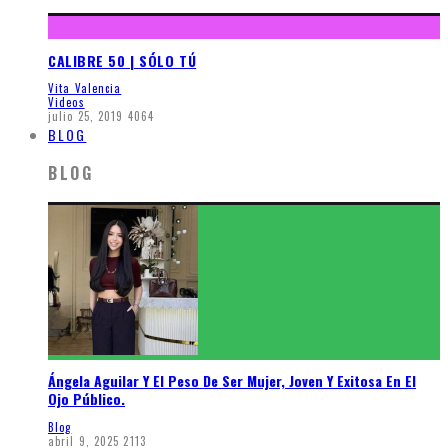
CALIBRE 50 | SÓLO TÚ
Vita Valencia
Videos
julio 25, 2019
4064
BLOG
BLOG
Ángela Aguilar Y El Peso De Ser Mujer, Joven Y Exitosa En El
Ojo Público.
Blog
abril 9, 2025
2113