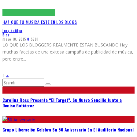
HAZ QUE TU MUSICA ESTE EN LOS BLOGS
Lucy Zuñiga
Blog
mayo 18, 2015
0
5981
LO QUE LOS BLOGGERS REALMENTE ESTAN BUSCANDO Hay
muchas facetas de una exitosa campaña de publicidad de música,
pero entre
...
1
2
Carolina Ross Presenta “El Target”, Su Nuevo Sencillo Junto a
Denise Gutiérrez
Grupo Liberación Celebra Su 50 Aniversario En El Auditorio Nacional