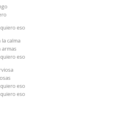
engo
ero
 quiero eso
 la calma
n armas
 quiero eso
rviosa
cosas
 quiero eso
 quiero eso