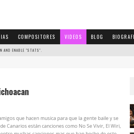
CIAS
COMPOSITORES
VIDEOS
BLOG
BIOGRAF
N AND ENABLE "STATS".
ichoacan
migos que hacen musica para que la gente baile y se
 de Canarios están canciones como No Se Vivir, El Wiri,
 entre muchas canciones mas que han hecho de este