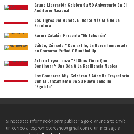
Grupo Liberación Celebra Su 50 Aniversario En El
Auditorio Nacional
Los Tigres Del Mundo, El Norte Más Allá De La
Frontera
Karina Catalán Presenta “Mi Talismán”
Cálido, Cómodo Y Con Estilo, La Nueva Temporada
de Converse Puffed Y Bundled Up
Arturo Leyva Lanza “El Show Tiene Que
Continuar”: Una Oda A La Resiliencia Musical
Los Compares Mty. Celebran 7 Años De Trayectoria
Con El Lanzamiento De Su Nuevo Sencillo:
“Egoísta”
Si necesitas información para publicar algo o anunciarte envía
un correo a lospromotoresnet@gmail.com o un mensaje a