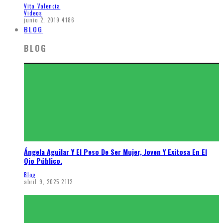
Vita Valencia
Videos
junio 2, 2019
4186
BLOG
BLOG
Ángela Aguilar Y El Peso De Ser Mujer, Joven Y Exitosa En El
Ojo Público.
Blog
abril 9, 2025
2112