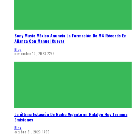
Sony Music México Anuncia La Formación De M4 Récords En
Alianza Con Manuel Cuevas
Blog
noviembre 10, 2023
2259
La última Estación De Radio Vigente en Hidalgo Hoy Termina
Emisiones
Blog
octubre 31, 2023
1495