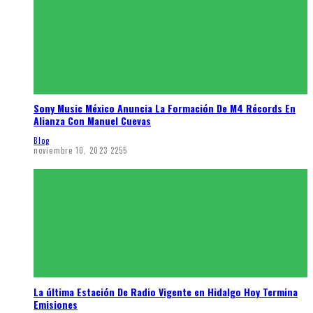
Sony Music México Anuncia La Formación De M4 Récords En
Alianza Con Manuel Cuevas
Blog
noviembre 10, 2023
2255
La última Estación De Radio Vigente en Hidalgo Hoy Termina
Emisiones