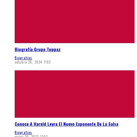
Biografía Grupo Toppaz
Biografias
octubre 26, 2024
1192
Conoce A Hareld Leyra El Nuevo Exponente De La Salsa
Biografias
mayo 20, 2023
2163