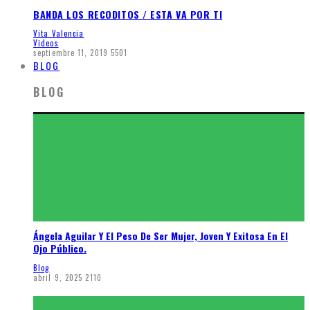
BANDA LOS RECODITOS / ESTA VA POR TI
Vita Valencia
Videos
septiembre 11, 2019
5501
BLOG
BLOG
Ángela Aguilar Y El Peso De Ser Mujer, Joven Y Exitosa En El
Ojo Público.
Blog
abril 9, 2025
2110