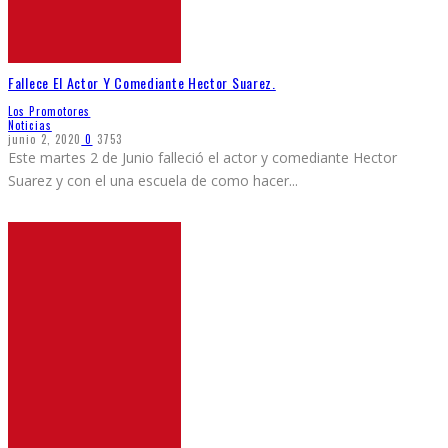
Fallece El Actor Y Comediante Hector Suarez.
Los Promotores
Noticias
junio 2, 2020
0
3753
Este martes 2 de Junio falleció el actor y comediante Hector
Suarez y con el una escuela de como hacer
...