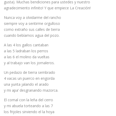
gusta). Muchas bendiciones para ustedes y nuestro
agradecimiento infinito! Y que empiece La Creación!
Nunca voy a olvidarme del rancho
siempre voy a sentirme orgulloso
como extraño sus calles de tierra
cuando bebíamos agua del pozo.
A las 4 los gallos cantaban
a las 5 ladraban los perros
a las 6 el molino da vueltas
y al trabajo van los jornaleros.
Un pedazo de tierra sembrado
4 vacas un puerco en engorda
una yunta jalando el arado
y mi apa’ desgranando mazorca.
El comal con la leña del cerro
y mi abuela torteando a las 7
los frijoles sirviendo el la hoya