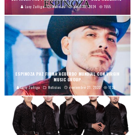
Lucy Zuñiga
Noticias
abril 15, 2024
1555
ESPINOZA PAZ FIRMA ACUERDO MUNDIAL CON VIRGIN
MUSIC GROUP
Lucy Zuñiga
Noticias
noviembre 21, 2023
1125