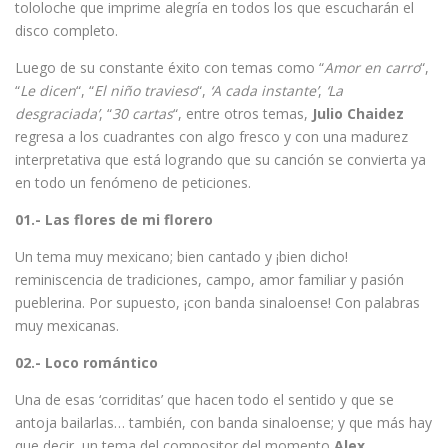
tololoche que imprime alegría en todos los que escucharán el
disco completo.
Luego de su constante éxito con temas como “
Amor en carro
“,
“
Le dicen
“, “
El niño travieso
“,
‘A cada instante’
,
‘La
desgraciada’
, “
30 cartas
“, entre otros temas,
Julio Chaidez
regresa a los cuadrantes con algo fresco y con una madurez
interpretativa que está logrando que su canción se convierta ya
en todo un fenómeno de peticiones.
01.- Las flores de mi florero
Un tema muy mexicano; bien cantado y ¡bien dicho!
reminiscencia de tradiciones, campo, amor familiar y pasión
pueblerina. Por supuesto, ¡con banda sinaloense! Con palabras
muy mexicanas.
02.- Loco romántico
Una de esas ‘corriditas’ que hacen todo el sentido y que se
antoja bailarlas… también, con banda sinaloense; y que más hay
que decir, un tema del compositor del momento
Alex