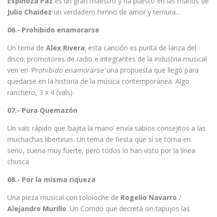
Espinoza Paz
es un gran maestro y ha puesto en las manos de
Julio Chaidez
un verdadero himno de amor y ternura…
06.- Prohibido enamorarse
Un tema de
Alex Rivera
; esta canción es punta de lanza del
disco; promotores de radio e integrantes de la industria musical
ven en
‘Prohibido enamorarse’
una propuesta que llegó para
quedarse en la historia de la música contemporánea. Algo
ranchero, 3 x 4 (vals)
07.-
Pura Quemazón
Un vals rápido que ‘bajita la mano’ envía sabios consejitos a las
muchachas libertinas. Un tema de fiesta que sí se toma en
serio, suena muy fuerte, pero todos lo han visto por la línea
chusca
08.- Por la misma riqueza
Una pieza musical con tololoche de
Rogelio Navarro
/
Alejandro Murillo
. Un Corrido que decreta sin tapujos las