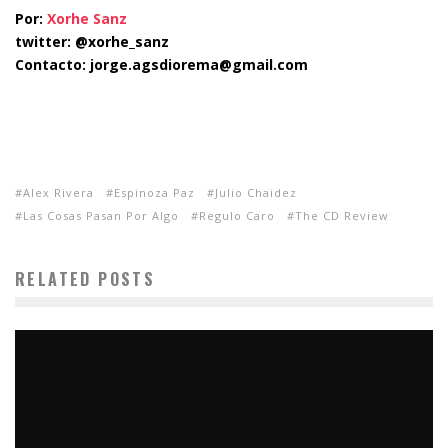
Por:
Xorhe Sanz
twitter: @xorhe_sanz
Contacto: jorge.agsdiorema@gmail.com
Alex Rivera
Espinoza Paz
Julio Chaidez
Las Cosas Pasan Por Algo
Regulo Caro
The CD Review
RELATED POSTS