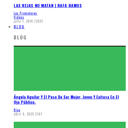
LAS REJAS NO MATAN | RAFA RAMOS
Los Promotores
Videos
julio 1, 2016
12523
BLOG
BLOG
Ángela Aguilar Y El Peso De Ser Mujer, Joven Y Exitosa En El
Ojo Público.
Blog
abril 9, 2025
2107