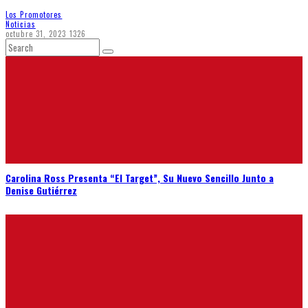
Los Promotores
Noticias
octubre 31, 2023
1326
Carolina Ross Presenta “El Target”, Su Nuevo Sencillo Junto a
Denise Gutiérrez