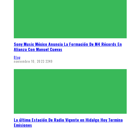
Sony Music México Anuncia La Formación De M4 Récords En
Alianza Con Manuel Cuevas
Blog
noviembre 10, 2023
2249
La última Estación De Radio Vigente en Hidalgo Hoy Termina
Emisiones