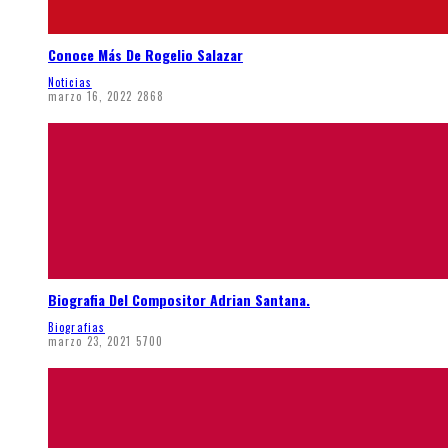
Conoce Más De Rogelio Salazar
Noticias
marzo 16, 2022
2868
Biografia Del Compositor Adrian Santana.
Biografias
marzo 23, 2021
5700