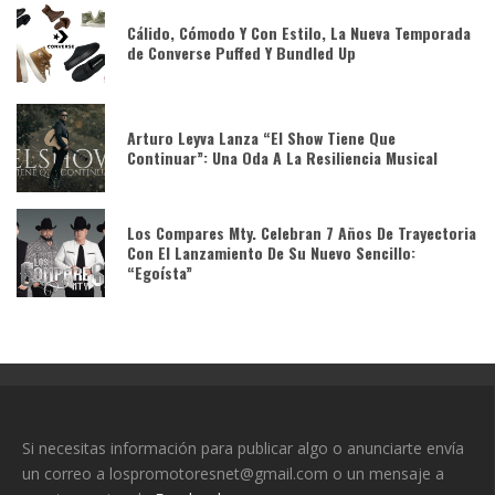
Cálido, Cómodo Y Con Estilo, La Nueva Temporada
de Converse Puffed Y Bundled Up
Arturo Leyva Lanza “El Show Tiene Que
Continuar”: Una Oda A La Resiliencia Musical
Los Compares Mty. Celebran 7 Años De Trayectoria
Con El Lanzamiento De Su Nuevo Sencillo:
“Egoísta”
Si necesitas información para publicar algo o anunciarte envía
un correo a lospromotoresnet@gmail.com o un mensaje a