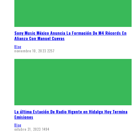
Sony Music México Anuncia La Formación De M4 Récords En
Alianza Con Manuel Cuevas
Blog
noviembre 10, 2023
2257
La última Estación De Radio Vigente en Hidalgo Hoy Termina
Emisiones
Blog
octubre 31, 2023
1494