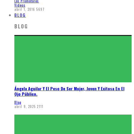
Los Promotores
Videos
abril 1, 2016
5697
BLOG
BLOG
Ángela Aguilar Y El Peso De Ser Mujer, Joven Y Exitosa En El
Ojo Público.
Blog
abril 9, 2025
2111