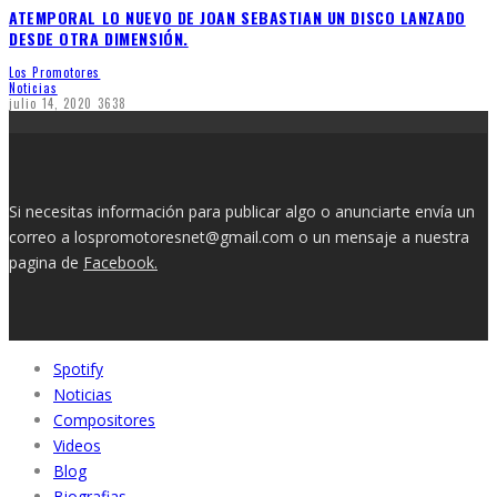
ATEMPORAL LO NUEVO DE JOAN SEBASTIAN UN DISCO LANZADO
DESDE OTRA DIMENSIÓN.
Los Promotores
Noticias
julio 14, 2020
3638
Si necesitas información para publicar algo o anunciarte envía un
correo a lospromotoresnet@gmail.com o un mensaje a nuestra
pagina de
Facebook.
Spotify
Noticias
Compositores
Videos
Blog
Biografias