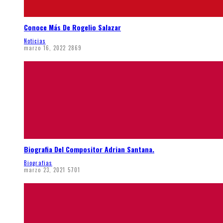
Conoce Más De Rogelio Salazar
Noticias
marzo 16, 2022
2869
Biografia Del Compositor Adrian Santana.
Biografias
marzo 23, 2021
5701