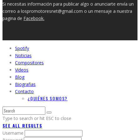
Si necesitas información para publicar algo o anunciarte envía un
correo a lospromotoresnet@gmail.com o un mensaje a nuestra
pagina de
Facebook.
Spotify
Noticias
Compositores
Videos
Blog
Biografias
Contacto
¿QUIÉNES SOMOS?
Type to search or hit ESC to close
SEE ALL RESULTS
Username