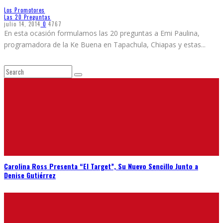
Los Promotores
Las 20 Preguntas
julio 14, 2014
0
4767
En esta ocasión formulamos las 20 preguntas a Emi Paulina,
programadora de la Ke Buena en Tapachula, Chiapas y estas
...
Carolina Ross Presenta “El Target”, Su Nuevo Sencillo Junto a
Denise Gutiérrez