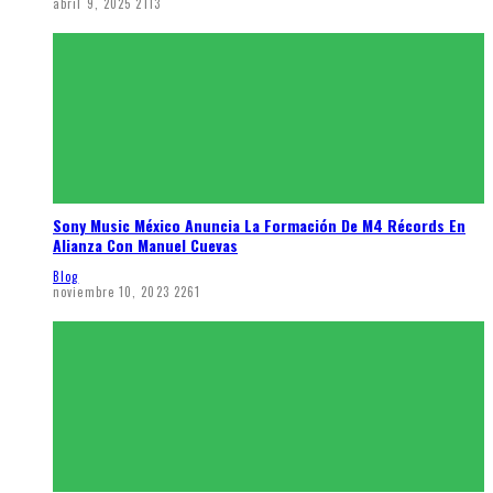
abril 9, 2025
2113
Sony Music México Anuncia La Formación De M4 Récords En
Alianza Con Manuel Cuevas
Blog
noviembre 10, 2023
2261