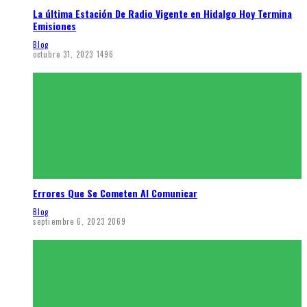
La última Estación De Radio Vigente en Hidalgo Hoy Termina
Emisiones
Blog
octubre 31, 2023
1496
Errores Que Se Cometen Al Comunicar
Blog
septiembre 6, 2023
2069