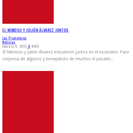
EL MIMOSO Y JULIÓN ÁLVAREZ JUNTOS
Los Promotores
Noticias
febrero 9, 2015
0
4488
El Mimoso y Julión Álvarez estuvieron juntos en el escenario. Para
sorpresa de algunos y beneplácito de muchos el pasado
...