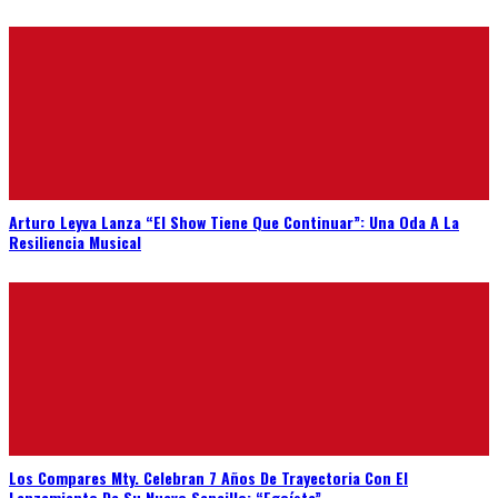
Arturo Leyva Lanza “El Show Tiene Que Continuar”: Una Oda A La
Resiliencia Musical
Los Compares Mty. Celebran 7 Años De Trayectoria Con El
Lanzamiento De Su Nuevo Sencillo: “Egoísta”