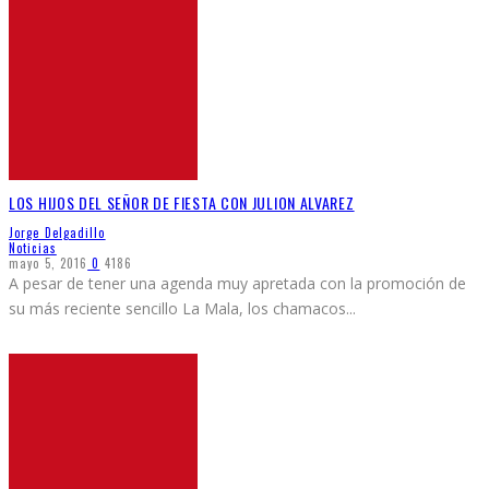
LOS HIJOS DEL SEÑOR DE FIESTA CON JULION ALVAREZ
Jorge Delgadillo
Noticias
mayo 5, 2016
0
4186
A pesar de tener una agenda muy apretada con la promoción de
su más reciente sencillo La Mala, los chamacos
...