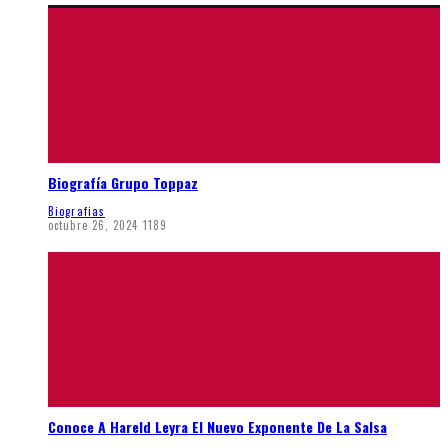
Biografía Grupo Toppaz
Biografias
octubre 26, 2024
1189
Conoce A Hareld Leyra El Nuevo Exponente De La Salsa