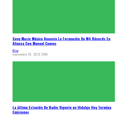
Sony Music México Anuncia La Formación De M4 Récords En
Alianza Con Manuel Cuevas
Blog
noviembre 10, 2023
2248
La última Estación De Radio Vigente en Hidalgo Hoy Termina
Emisiones