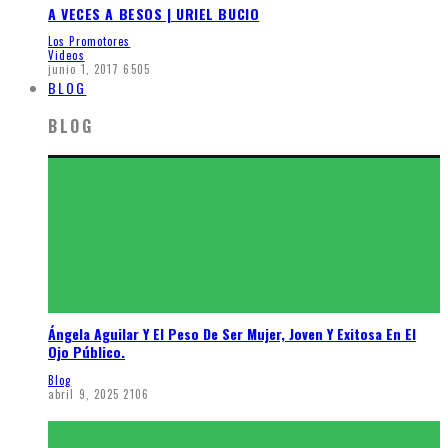
A VECES A BESOS | URIEL BUCIO
Los Promotores
Videos
junio 1, 2017
6505
BLOG
BLOG
Ángela Aguilar Y El Peso De Ser Mujer, Joven Y Exitosa En El
Ojo Público.
Blog
abril 9, 2025
2106