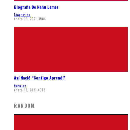
Biografia De Nahu Lemes
Biografias
enero 19, 2021
3984
Así Nació “Contigo Aprendí”
Noticias
enero 13, 2021
4573
RANDOM