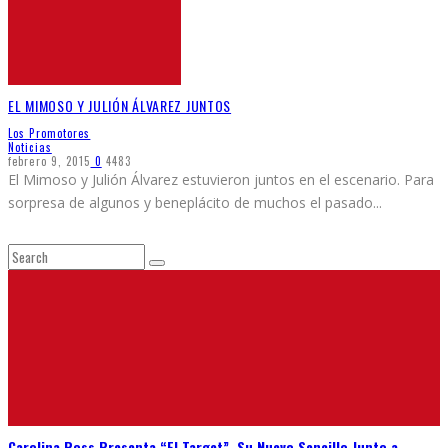
EL MIMOSO Y JULIÓN ÁLVAREZ JUNTOS
Los Promotores
Noticias
febrero 9, 2015
0
4483
El Mimoso y Julión Álvarez estuvieron juntos en el escenario. Para
sorpresa de algunos y beneplácito de muchos el pasado
...
Carolina Ross Presenta “El Target”, Su Nuevo Sencillo Junto a