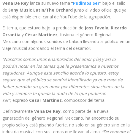
Vena De Rey
lanza su nuevo tema
“
Pudimos Ser
”
bajo el sello
de
Sony Music Latin/The Orchard
junto al video oficial que ya
está disponible en el canal de YouTube de la agrupación.
El tema, que estuvo bajo la producción de
Joss Favela
,
Ricardo
Orrantia
y
César Martínez
, fusiona el género Regional
Mexicano con algunos sonidos de balada llevando al público en un
viaje musical abordando el tema del desamor.
“Nosotros somos unos enamorados del amor (ríe) y así lo
podrán notar en los temas que le presentamos a nuestros
seguidores. Aunque este sencillo aborda lo opuesto, estoy
seguro que el público se sentirá identificado ya que trata de
haber perdido un gran amor por diferentes situaciones de la
vida y siempre te queda la duda de lo que pudieron
ser”,
expresó
Cesar Martínez
, compositor del tema.
Definitivamente
Vena De Rey
, como parte de la nueva
generación del género Regional Mexicano, ha encontrado su
propio sello y está pisando fuerte, no solo en su género sino en la
industria musical con sus temas que llegan al alma.
“De repente el