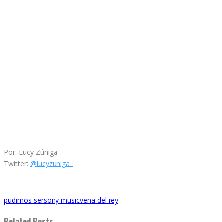
Por: Lucy Zúñiga
Twitter:
@lucyzuniga_
pudimos ser
sony music
vena del rey
Related Posts