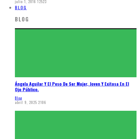
julio 1, 2016
12523
BLOG
BLOG
Ángela Aguilar Y El Peso De Ser Mujer, Joven Y Exitosa En El
Ojo Público.
Blog
abril 9, 2025
2106