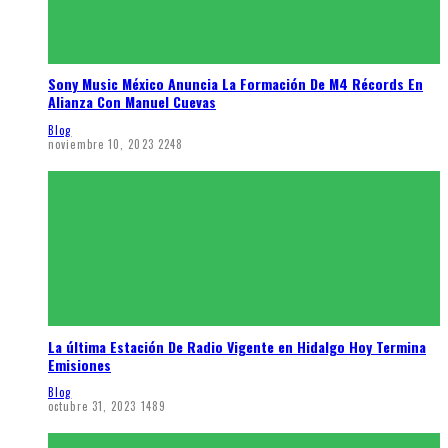
Sony Music México Anuncia La Formación De M4 Récords En
Alianza Con Manuel Cuevas
Blog
noviembre 10, 2023
2248
La última Estación De Radio Vigente en Hidalgo Hoy Termina
Emisiones
Blog
octubre 31, 2023
1489