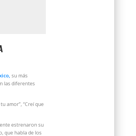
A
xico,
su más
 las diferentes
 tu amor”, “Creí que
mente estrenaron su
o, que habla de los