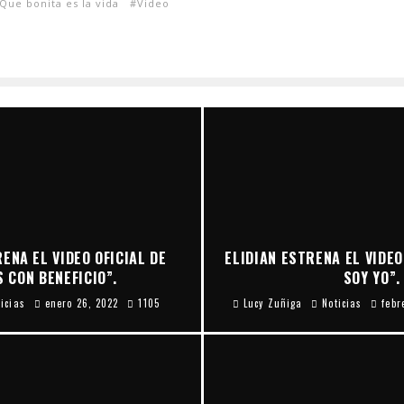
Que bonita es la vida
Video
ENA EL VIDEO OFICIAL DE
ELIDIAN ESTRENA EL VIDEO
 CON BENEFICIO”.
SOY YO”.
ticias
enero 26, 2022
1105
Lucy Zuñiga
Noticias
febr