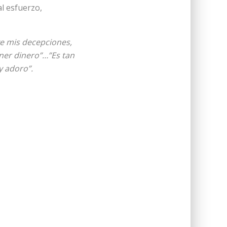
al esfuerzo,
ve mis decepciones,
ner dinero”…”Es tan
y adoro”.