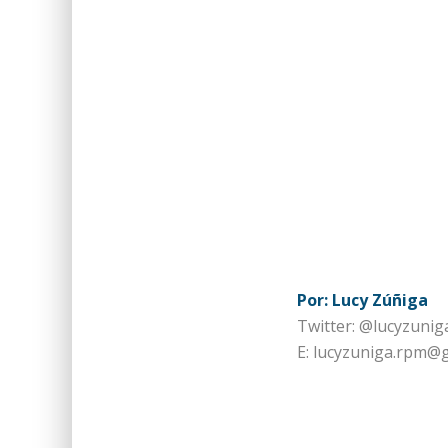
Por: Lucy Zúñiga
Twitter: @lucyzunig
E: lucyzuniga.rpm@