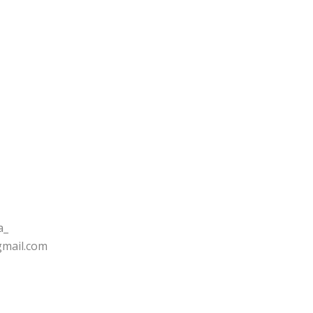
a_
gmail.com