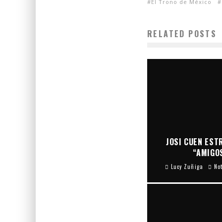
El Trono de México
RELATED POSTS
JOSI CUEN ESTR
“AMIGOS
Lucy Zuñiga
No