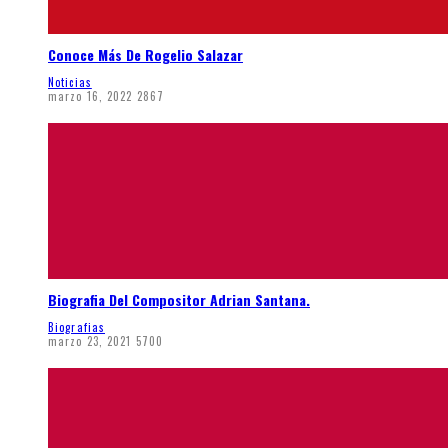
Conoce Más De Rogelio Salazar
Noticias
marzo 16, 2022
2867
Biografia Del Compositor Adrian Santana.
Biografias
marzo 23, 2021
5700