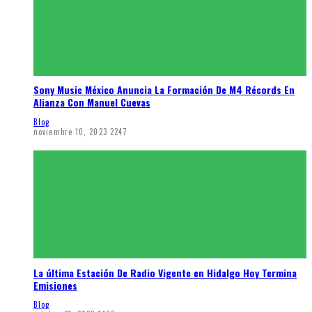
Sony Music México Anuncia La Formación De M4 Récords En
Alianza Con Manuel Cuevas
Blog
noviembre 10, 2023
2247
La última Estación De Radio Vigente en Hidalgo Hoy Termina
Emisiones
Blog