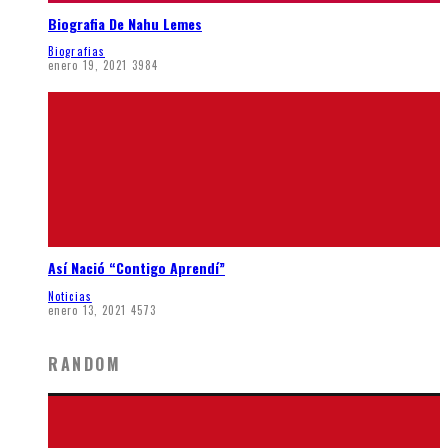
Biografia De Nahu Lemes
Biografias
enero 19, 2021
3984
Así Nació “Contigo Aprendí”
Noticias
enero 13, 2021
4573
RANDOM