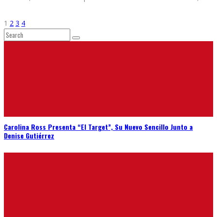
1
2
3
4
Carolina Ross Presenta “El Target”, Su Nuevo Sencillo Junto a
Denise Gutiérrez