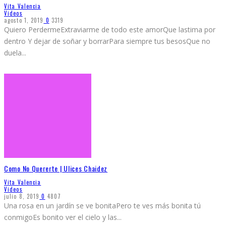
Vita Valencia
Videos
agosto 1, 2019
0
3319
Quiero PerdermeExtraviarme de todo este amorQue lastima por
dentro Y dejar de soñar y borrarPara siempre tus besosQue no
duela
...
Como No Quererte | Ulices Chaidez
Vita Valencia
Videos
julio 8, 2019
0
4807
Una rosa en un jardín se ve bonitaPero te ves más bonita tú
conmigoEs bonito ver el cielo y las
...