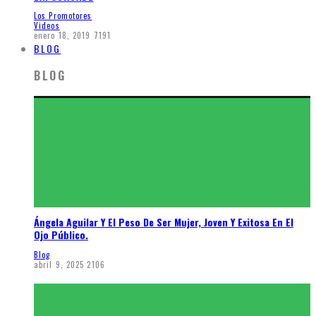
Los Promotores
Videos
enero 18, 2019
7191
BLOG
BLOG
Ángela Aguilar Y El Peso De Ser Mujer, Joven Y Exitosa En El
Ojo Público.
Blog
abril 9, 2025
2106