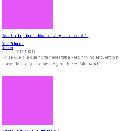
Joss Favela | Dije ft. Mariachi Vargas de Tecalitlán
Vita Valencia
Videos
junio 2, 2019
0
5272
Yo sé que dije que no te necesitaba Pero hoy no encuentro ni
como decirte Que te pienso y me haces falta Mucha
...
Arturo Leyva | Lo Que Quieres Oír