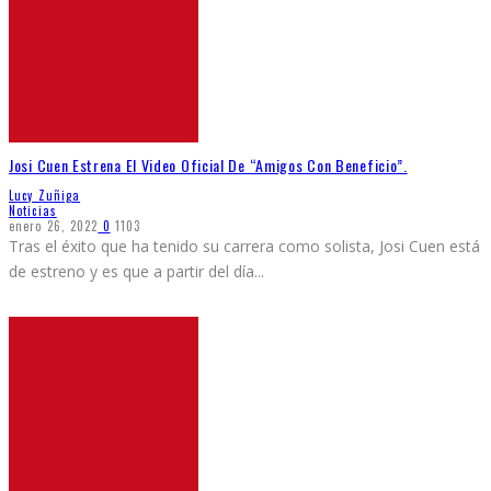
Josi Cuen Estrena El Video Oficial De “Amigos Con Beneficio”.
Lucy Zuñiga
Noticias
enero 26, 2022
0
1103
Tras el éxito que ha tenido su carrera como solista, Josi Cuen está
de estreno y es que a partir del día
...