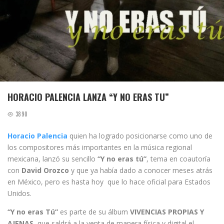
HORACIO PALENCIA LANZA “Y NO ERAS TU”
3890
Horacio Palencia
quien ha logrado posicionarse como uno de
los compositores más importantes en la música regional
mexicana, lanzó su sencillo
“Y no eras tú”
, tema en coautoría
con
David Orozco
y que ya había dado a conocer meses atrás
en México, pero es hasta hoy que lo hace oficial para Estados
Unidos.
“Y no eras Tú”
es parte de su álbum
VIVENCIAS PROPIAS Y
AJENAS
, que saldrá a la venta de manera física y digital el