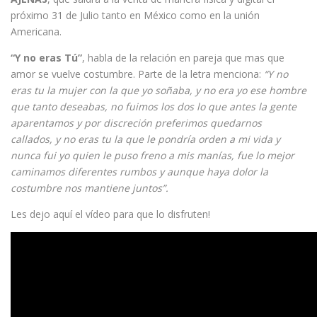
próximo 31 de Julio tanto en México como en la unión
Americana.
“Y no eras Tú”
, habla de la relación en pareja que mas que
amor se vuelve costumbre. Parte de la letra menciona:
“Y no
eras tu la mujer con la que yo soñaba, y no era yo ese hombre
que tanto deseabas, no fuimos los dos lo que antes la gente
aparentamos y por discreción preferimos quedarnos
callados, y no eras tu la que le pondría orden a mi vida y
nunca fui yo quien le puso freno a mis manías, fue lo mejor
caminamos diferentes rumbos y aunque haya dolor la
costumbre nos mantiene juntos”.
Les dejo aquí el vídeo para que lo disfruten!