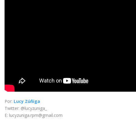
Por:
Lucy Zúñiga
Twitter: @lucyzuniga_
E: lucyzuniga.rpm@gmail.com