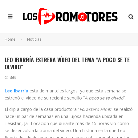
Home
Noticias
LEO IBARRÍA ESTRENA VÍDEO DEL TEMA “A POCO SE TE
OLVIDO”
3565
Leo Ibarría
está de manteles largos, ya que esta semana se
estrenó el vídeo de su reciente sencillo “
A poco se te olvido
”.
El clip a cargo de la casa productora “
Forastero Film
s” se realizó
hace un par de semanas en una lujosa hacienda ubicada en
Tesistán, Jal. Locación que durante más de 15 horas vio cómo
se desenvolvía la trama del video. Una historia en la que Leo
Ibarría decide desenmascarar a su amor públicamente, tras los