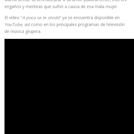
engaños y mentiras que sufrió a causa de esa mala mujer.
El vídeo “
A poco se te olvido
” ya se encuentra disponible en
YouTube
, así como en los principales programas de televisión
de música grupera.