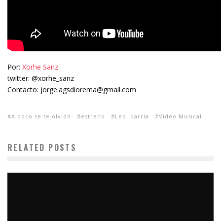
Por:
Xorhe Sanz
twitter: @xorhe_sanz
Contacto: jorge.agsdiorema@gmail.com
A poco se te olvidó
estreno
Leo Ibarría
Video Musical
RELATED POSTS