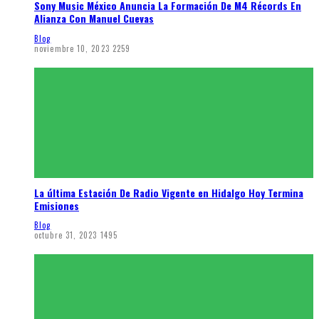
Sony Music México Anuncia La Formación De M4 Récords En
Alianza Con Manuel Cuevas
Blog
noviembre 10, 2023
2259
La última Estación De Radio Vigente en Hidalgo Hoy Termina
Emisiones
Blog
octubre 31, 2023
1495