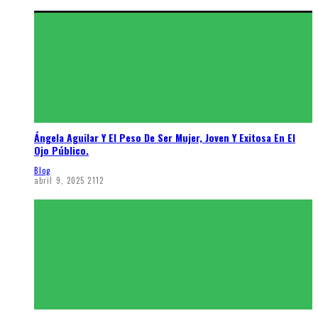
Ángela Aguilar Y El Peso De Ser Mujer, Joven Y Exitosa En El
Ojo Público.
Blog
abril 9, 2025
2112