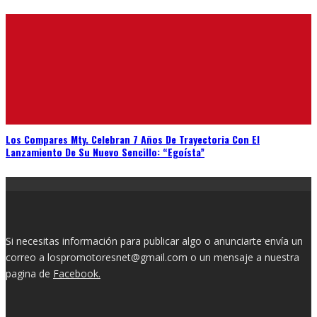
Los Compares Mty. Celebran 7 Años De Trayectoria Con El
Lanzamiento De Su Nuevo Sencillo: “Egoísta”
Si necesitas información para publicar algo o anunciarte envía un
correo a lospromotoresnet@gmail.com o un mensaje a nuestra
pagina de
Facebook.