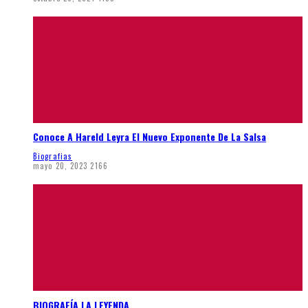
Conoce A Hareld Leyra El Nuevo Exponente De La Salsa
Biografias
mayo 20, 2023
2166
BIOGRAFÍA LA LEYENDA