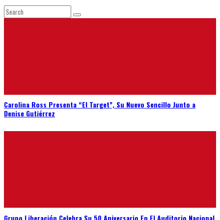
Carolina Ross Presenta “El Target”, Su Nuevo Sencillo Junto a
Denise Gutiérrez
Grupo Liberación Celebra Su 50 Aniversario En El Auditorio Nacional