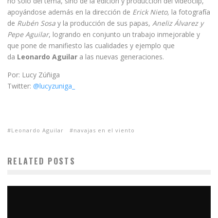
no sólo del tema, sino de la edición y producción del videoclip,
apoyándose además en la dirección de
Erick Nieto,
la fotografía
de
Rubén Sosa
y la producción de sus papas,
Aneliz Álvarez y
Pepe Aguilar
, logrando en conjunto un trabajo inmejorable y
que pone de manifiesto las cualidades y ejemplo que
da
Leonardo Aguilar
a las nuevas generaciones.
Por: Lucy Zúñiga
Twitter:
@lucyzuniga_
Leonardo Aguilar
navajas en el viento
RELATED POSTS