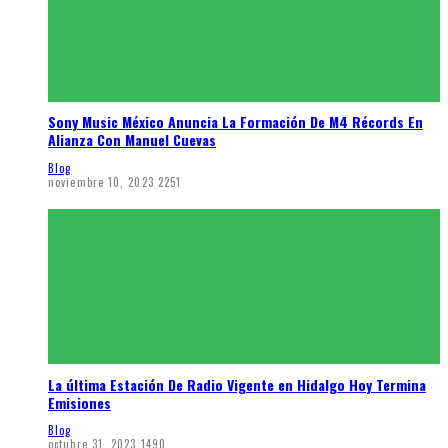
Sony Music México Anuncia La Formación De M4 Récords En
Alianza Con Manuel Cuevas
Blog
noviembre 10, 2023
2251
La última Estación De Radio Vigente en Hidalgo Hoy Termina
Emisiones
Blog
octubre 31, 2023
1490