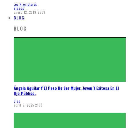
Los Promotores
Videos
enero 12, 2019
8639
BLOG
BLOG
Ángela Aguilar Y El Peso De Ser Mujer, Joven Y Exitosa En El
Ojo Público.
Blog
abril 9, 2025
2108