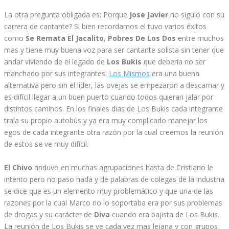
La otra pregunta obligada es; Porque
Jose Javier
no siguió con su
carrera de cantante? Si bien recordamos el tuvo varios éxitos
como
Se Remata El Jacalito
,
Pobres De Los Dos
entre muchos
mas y tiene muy buena voz para ser cantante solista sin tener que
andar viviendo de el legado de
Los Bukis
que debería no ser
manchado por sus integrantes.
Los Mismos
era una buena
alternativa pero sin el líder, las ovejas se empezaron a descarriar y
es difícil llegar a un buen puerto cuando todos quieran jalar por
distintos caminos. En los finales dias de Los Bukis cada integrante
traía su propio autobús y ya era muy complicado manejar los
egos de cada integrante otra razón por la cual creemos la reunión
de estos se ve muy difícil.
El Chivo
anduvo en muchas agrupaciones hasta de Cristiano le
intento pero no paso nada y de palabras de colegas de la industria
se dice que es un elemento muy problemático y que una de las
razones por la cual Marco no lo soportaba era por sus problemas
de drogas y su carácter de
Diva
cuando era bajista de Los Bukis.
La reunión de Los Bukis se ve cada vez mas lejana y con grupos