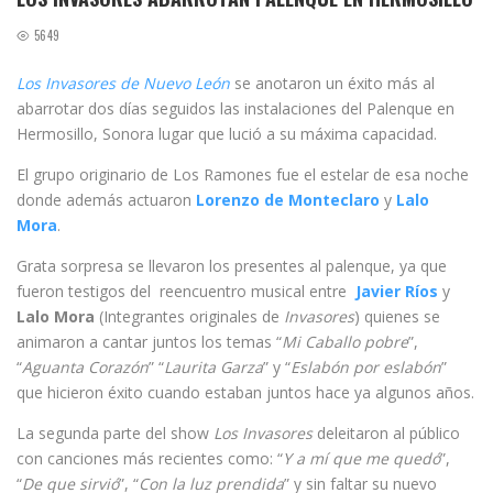
5649
Los Invasores de Nuevo León
se anotaron un éxito más al
abarrotar dos días seguidos las instalaciones del Palenque en
Hermosillo, Sonora lugar que lució a su máxima capacidad.
El grupo originario de Los Ramones fue el estelar de esa noche
donde además actuaron
Lorenzo de Monteclaro
y
Lalo
Mora
.
Grata sorpresa se llevaron los presentes al palenque, ya que
fueron testigos del reencuentro musical entre
Javier Ríos
y
Lalo Mora
(Integrantes originales de
Invasores
) quienes se
animaron a cantar juntos los temas “
Mi Caballo pobre
”,
“
Aguanta Corazón
” “
Laurita Garza
” y “
Eslabón por eslabón
”
que hicieron éxito cuando estaban juntos hace ya algunos años.
La segunda parte del show
Los Invasores
deleitaron al público
con canciones más recientes como: “
Y a mí que me quedó
”,
“
De que sirvió
”, “
Con la luz prendida
” y sin faltar su nuevo