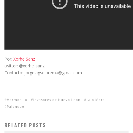
Por:
Xorhe Sanz
twitter: @xorhe_sanz
Contacto: jorge.agsdiorema@gmail.com
Hermosillo
Invasores de Nuevo Leon
Lalo Mora
Palenque
RELATED POSTS