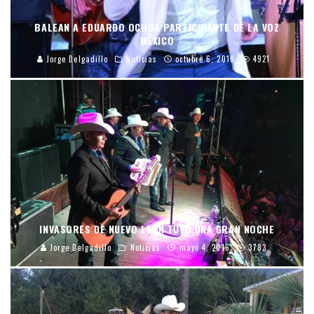
BALEAN A EDUARDO OCHOA PARTICIPANTE DE LA VOZ
MÉXICO
Jorge Delgadillo
Noticias
octubre 6, 2016
4921
INVASORES DE NUEVO LEÓN TUVO UNA GRAN NOCHE
Jorge Delgadillo
Noticias
mayo 4, 2016
3783