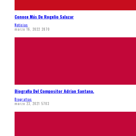
Conoce Más De Rogelio Salazar
Noticias
marzo 16, 2022
2870
Biografia Del Compositor Adrian Santana.
Biografias
marzo 23, 2021
5703