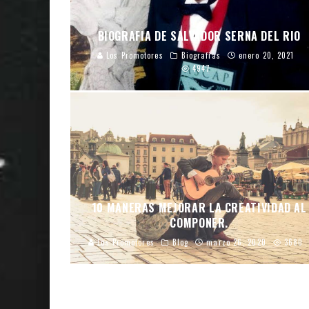
BIOGRAFIA DE SALVADOR SERNA DEL RIO
Los Promotores
Biografias
enero 20, 2021
4947
10 MANERAS MEJORAR LA CREATIVIDAD AL
COMPONER.
Los Promotores
Blog
marzo 26, 2020
3680