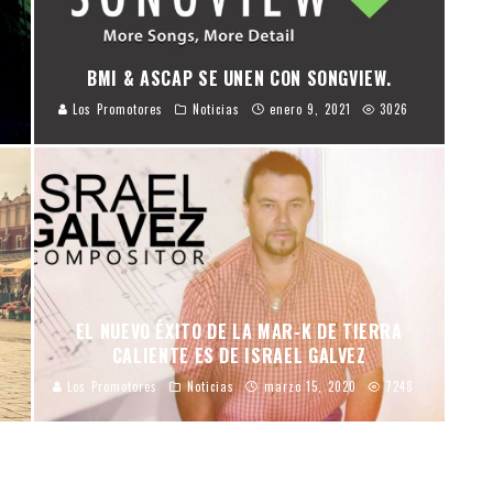
BMI & ASCAP SE UNEN CON SONGVIEW.
Los Promotores
Noticias
enero 9, 2021
3026
EL NUEVO ÉXITO DE LA MAR-K DE TIERRA
CALIENTE ES DE ISRAEL GALVEZ
Los Promotores
Noticias
marzo 15, 2020
7248