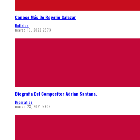
Conoce Más De Rogelio Salazar
Noticias
marzo 16, 2022
2873
Biografia Del Compositor Adrian Santana.
Biografias
marzo 23, 2021
5705